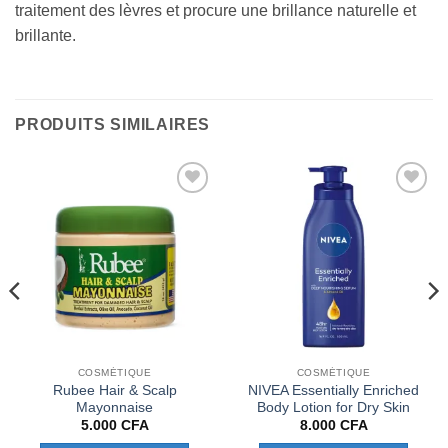
traitement des lèvres et procure une brillance naturelle et
brillante.
PRODUITS SIMILAIRES
Ajouter
Ajouter
à la liste
à la liste
de
de
souhaits
souhaits
COSMÉTIQUE
COSMÉTIQUE
Rubee Hair & Scalp
NIVEA Essentially Enriched
Mayonnaise
Body Lotion for Dry Skin
5.000
CFA
8.000
CFA