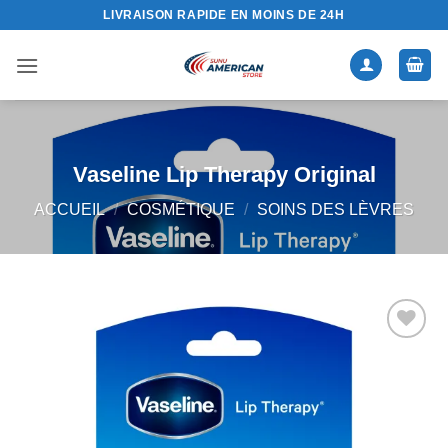
Passer
LIVRAISON RAPIDE EN MOINS DE 24H
au
contenu
Vaseline Lip Therapy Original
ACCUEIL
/
COSMÉTIQUE
/
SOINS DES LÈVRES
Ajouter
à la liste
de
souhaits