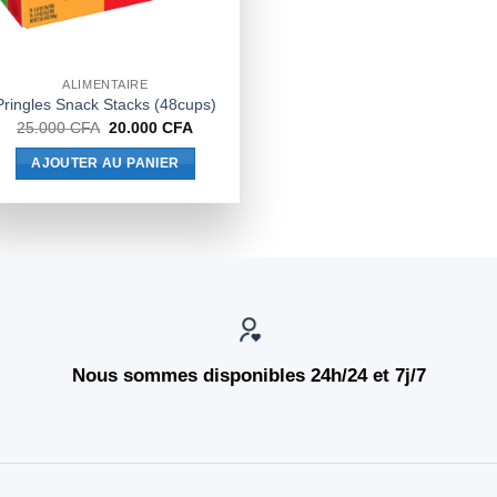
ALIMENTAIRE
Pringles Snack Stacks (48cups)
Le
Le
25.000
CFA
20.000
CFA
prix
prix
initial
actuel
AJOUTER AU PANIER
était :
est :
25.000 CFA.
20.000 CFA.
Nous sommes disponibles 24h/24 et 7j/7