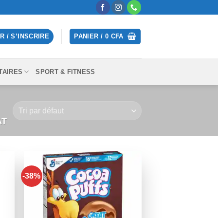
 / S’INSCRIRE
PANIER /
0
CFA
TAIRES
SPORT & FITNESS
AT
-38%
er
Ajouter
iste
à la liste
de
its
souhaits