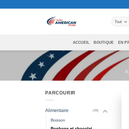
Passer
au
contenu
ACCUEIL
BOUTIQUE
EN P
A
PARCOURIR
Alimentaire
(39)
Boisson
Bonbons et chocolat