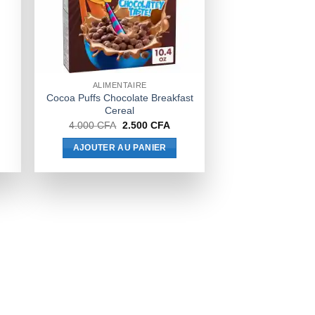
ALIMENTAIRE
Cocoa Puffs Chocolate Breakfast
Cereal
Le
Le
4.000
CFA
2.500
CFA
prix
prix
initial
actuel
AJOUTER AU PANIER
était :
est :
4.000 CFA.
2.500 CFA.