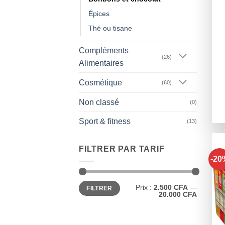
Épices
Thé ou tisane
Compléments
(26)
Alimentaires
Cosmétique
(60)
Non classé
(0)
Sport & fitness
(13)
FILTRER PAR TARIF
-20
Prix
Prix
Prix :
2.500 CFA
—
FILTRER
min
max
20.000 CFA