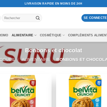
LIVRAISON RAPIDE EN MOINS DE 24H
Recherche
SE CONNECTER
pour :
ROMO
ALIMENTAIRE
COSMÉTIQUE
COMPLÉMENTS ALIMEN
Bonbons et chocolat
CCUEIL
/
ALIMENTAIRE
/
BONBONS ET CHOCOL
Ajouter
Ajout
à la liste
à la l
de
de
souhaits
souha