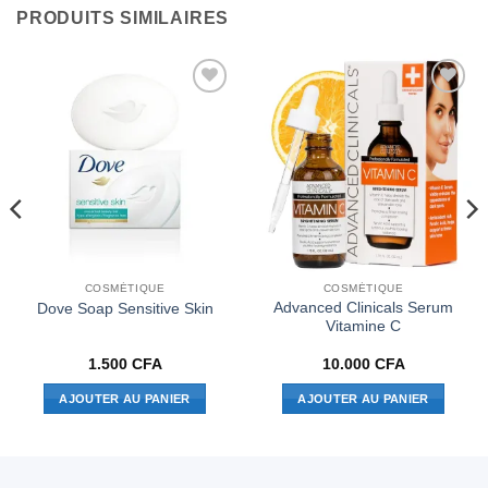
PRODUITS SIMILAIRES
Ajouter
Ajouter
à la liste
à la liste
de
de
souhaits
souhaits
COSMÉTIQUE
COSMÉTIQUE
Advanced Clinicals Serum
Dove Soap Sensitive Skin
Vitamine C
1.500
CFA
10.000
CFA
AJOUTER AU PANIER
AJOUTER AU PANIER