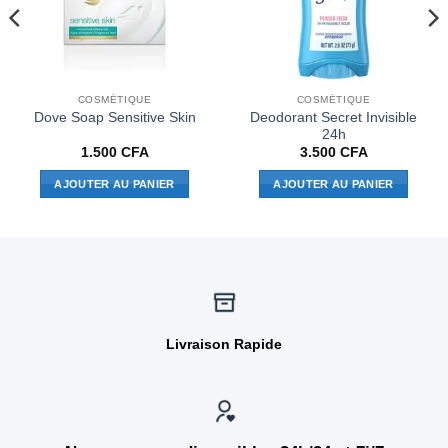
COSMÉTIQUE
COSMÉTIQUE
Deodorant Secret Invisible
Dove Soap Sensitive Skin
24h
1.500
CFA
3.500
CFA
l
AJOUTER AU PANIER
AJOUTER AU PANIER
0 CFA.
Livraison Rapide