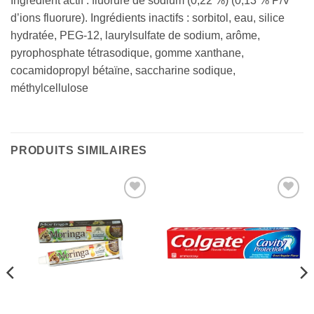
Ingrédient actif : fluorure de sodium (0,22 %) (0,13 % P/V
d’ions fluorure). Ingrédients inactifs : sorbitol, eau, silice
hydratée, PEG-12, laurylsulfate de sodium, arôme,
pyrophosphate tétrasodique, gomme xanthane,
cocamidopropyl bétaïne, saccharine sodique,
méthylcellulose
PRODUITS SIMILAIRES
Ajouter
Ajouter
à la liste
à la liste
de
de
souhaits
souhaits